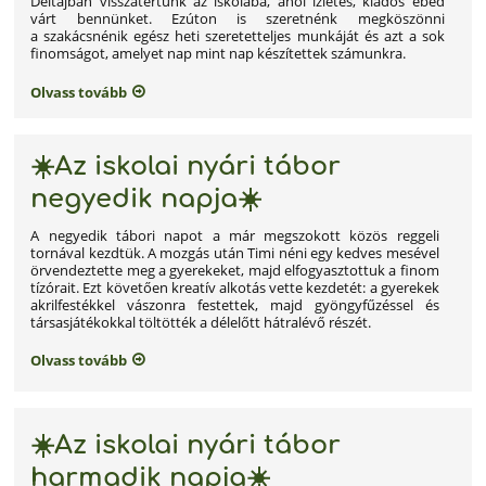
Déltájban visszatértünk az iskolába, ahol ízletes, kiadós ebéd
várt bennünket. Ezúton is szeretnénk megköszönni
a szakácsnénik egész heti szeretetteljes munkáját és azt a sok
finomságot, amelyet nap mint nap készítettek számunkra.
Olvass tovább
☀️Az iskolai nyári tábor
negyedik napja☀️
A negyedik tábori napot a már megszokott közös reggeli
tornával kezdtük. A mozgás után Timi néni egy kedves mesével
örvendeztette meg a gyerekeket, majd elfogyasztottuk a finom
tízórait. Ezt követően kreatív alkotás vette kezdetét: a gyerekek
akrilfestékkel vászonra festettek, majd gyöngyfűzéssel és
társasjátékokkal töltötték a délelőtt hátralévő részét.
Olvass tovább
☀️Az iskolai nyári tábor
harmadik napja☀️