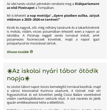
Az idei tanév utolsó péntekén rendezte meg a
Diákparlament
az első Pizsinapot
a Tompában.
Mi is lehetett
a nap mottója
?
„Gyere pizsiben suliba, zárjuk
vidáman a 2025–2026-os tanévet!”
Kicsik és nagyok, sőt, még néhány tanárunk és a takarítónénink
is mókás, vidám, vicces pizsamában érkezett ezen a napon az
iskolába. A Pizsinap reggeli zenés tornával indult, amit
pizsamezes focimeccsek követtek, majd a napot igazi
pizsipartyval és mozizással zártuk.
Olvass tovább
☀️Az iskolai nyári tábor ötödik
napja☀️
Az utolsó tábori napot közös bemelegítő tornával kezdtük, majd
a városi kisvonattal Kurincra utaztunk. A tízórait már ott
fogyasztottuk el, ezt követően pedig Csúsz Balázs vezetésével
vidám cserkészjátékokon vettünk részt. A sok nevetés és játék
igazán emlékezetessé tette a délelőttöt.