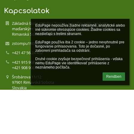
Kapcsolatok
Základná škola Mihálya Tompu s vyučovacím jazykom
EduPage nepoužíva žiadne reklamné, analytické alebo 
maďarským - Tompa Mihály Alapiskola, Šrobárova 11/12,
iné súkromie ohrozujúce cookies. Žiadne cookies sa 
Rimavská Sobota - Rimaszombat
nezdieľajú s tretími stranami.

EduPage používa iba 2 cookie – jedno nevyhnutné pre 
zstompu1908@gmail.com
fungovanie prihlasovania. Toto je dočasné, po 
zatvorení prehliadača sa odstráni.

+421 47 56 24 432
Druhé cookie zvyšuje bezpečnosť prihlásenia - vďaka 
+421 915 968 785 - {#11662}
nemu EduPage vie identifikovať prihlásenie z 
+421 908 906 145 - {#7657}
neznámeho počítača.
Šrobárova 11/12
Rendben
97901 Rimavská Sobota
Slovakia
+421 917 538 435
+421 47 56 49 216
+421 907 859 173 - {#7657}
Novomeského 2070/11A
Bejelentkezés