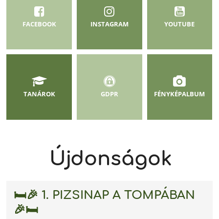
FACEBOOK
INSTAGRAM
YOUTUBE
TANÁROK
GDPR
FÉNYKÉPALBUM
Újdonságok
🛏️🎉 1. PIZSINAP A TOMPÁBAN
🎉🛏️