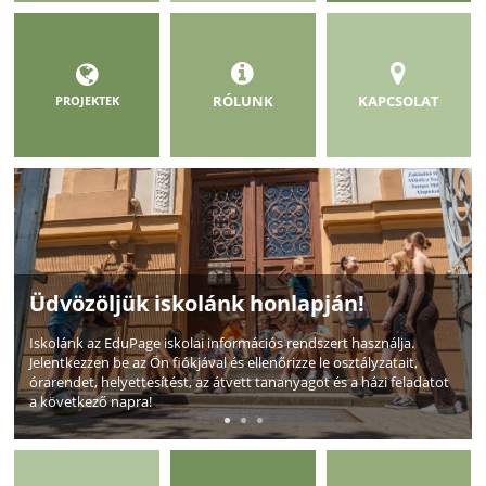
RÓLUNK
KAPCSOLAT
PROJEKTEK
Üdvözöljük iskolánk honlapján!
Iskolánk az EduPage iskolai információs rendszert használja.
Jelentkezzen be az Ön fiókjával és ellenőrizze le osztályzatait,
órarendet, helyettesítést, az átvett tananyagot és a házi feladatot
a következő napra!