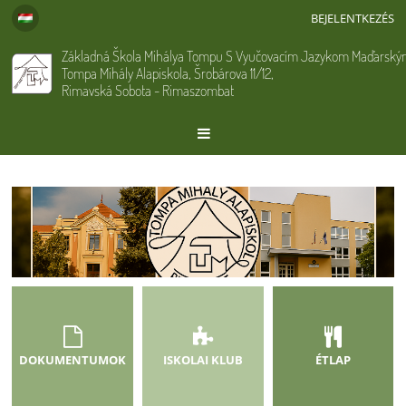
BEJELENTKEZÉS
Základná Škola Mihálya Tompu S Vyučovacím Jazykom Maďarský
Tompa Mihály Alapiskola, Šrobárova 11/12,
Rimavská Sobota - Rimaszombat
Főoldal
DOKUMENTUMOK
ISKOLAI KLUB
ÉTLAP