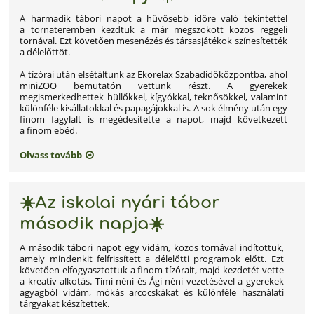
A harmadik tábori napot a hűvösebb időre való tekintettel
a tornateremben kezdtük a már megszokott közös reggeli
tornával. Ezt követően mesenézés és társasjátékok színesítették
a délelőttöt.
A tízórai után elsétáltunk az Ekorelax Szabadidőközpontba, ahol
miniZOO bemutatón vettünk részt. A gyerekek
megismerkedhettek hüllőkkel, kígyókkal, teknősökkel, valamint
különféle kisállatokkal és papagájokkal is. A sok élmény után egy
finom fagylalt is megédesítette a napot, majd következett
a finom ebéd.
Olvass tovább
☀️Az iskolai nyári tábor
második napja☀️
A második tábori napot egy vidám, közös tornával indítottuk,
amely mindenkit felfrissített a délelőtti programok előtt. Ezt
követően elfogyasztottuk a finom tízórait, majd kezdetét vette
a kreatív alkotás. Timi néni és Ági néni vezetésével a gyerekek
agyagból vidám, mókás arcocskákat és különféle használati
tárgyakat készítettek.