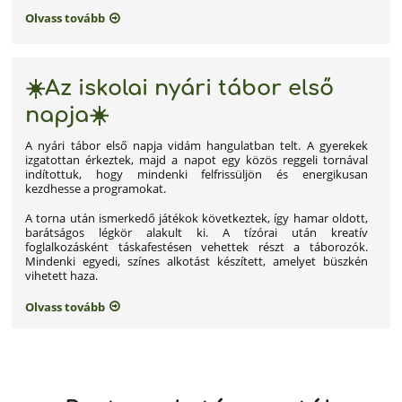
Olvass tovább
☀️Az iskolai nyári tábor első
napja☀️
A nyári tábor első napja vidám hangulatban telt. A gyerekek
izgatottan érkeztek, majd a napot egy közös reggeli tornával
indítottuk, hogy mindenki felfrissüljön és energikusan
kezdhesse a programokat.
A torna után ismerkedő játékok következtek, így hamar oldott,
barátságos légkör alakult ki. A tízórai után kreatív
foglalkozásként táskafestésen vehettek részt a táborozók.
Mindenki egyedi, színes alkotást készített, amelyet büszkén
vihetett haza.
Olvass tovább